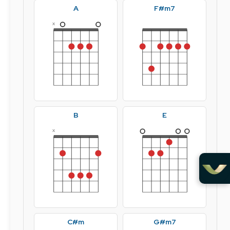
A
F#m7
x
B
E
x
C#m
G#m7