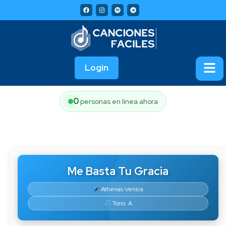
Login
0
personas en línea ahora
Me Basta Tu Gracia
Athenas Venica
Tono: A