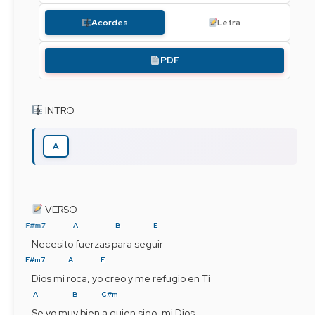
Acordes
Letra
PDF
 INTRO
A
 VERSO
F#m7
A
B
E
Necesito fuerzas para seguir
F#m7
A
E
Dios mi roca, yo creo y me refugio en Ti
A
B
C#m
Se yo muy bien a quien sigo, mi Dios