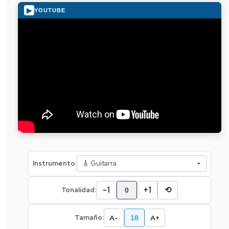
▶
YOUTUBE
Instrumento:
-1
+1
⟲
Tonalidad:
0
A-
A+
Tamaño:
18