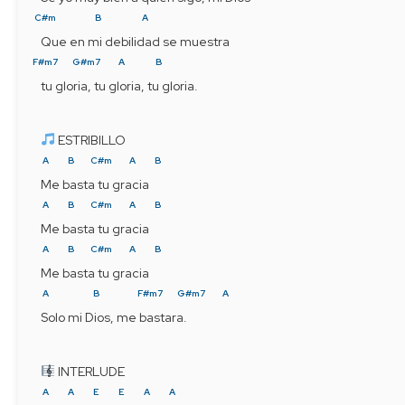
C#m
B
A
Que en mi debilidad se muestra
F#m7
G#m7
A
B
tu gloria, tu gloria, tu gloria.
 ESTRIBILLO
A
B
C#m
A
B
Me basta tu gracia
A
B
C#m
A
B
Me basta tu gracia
A
B
C#m
A
B
Me basta tu gracia
A
B
F#m7
G#m7
A
Solo mi Dios, me bastara.   
 INTERLUDE
A
A
E
E
A
A