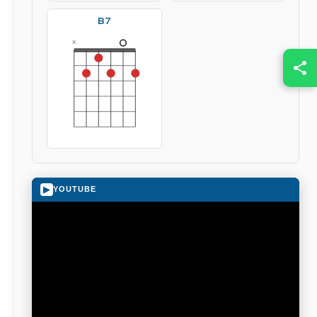
B7
x
▶
YOUTUBE