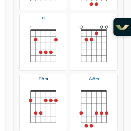
B
E
x
F#m
G#m