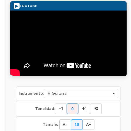
▶
YOUTUBE
Instrumento:
-1
+1
⟲
Tonalidad:
0
A-
A+
Tamaño:
18