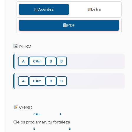
Acordes
Letra
PDF
 INTRO
A
C#m
B
B
A
C#m
B
B
 VERSO
C#m
A
Cielos proclaman, tu fortaleza
E
B