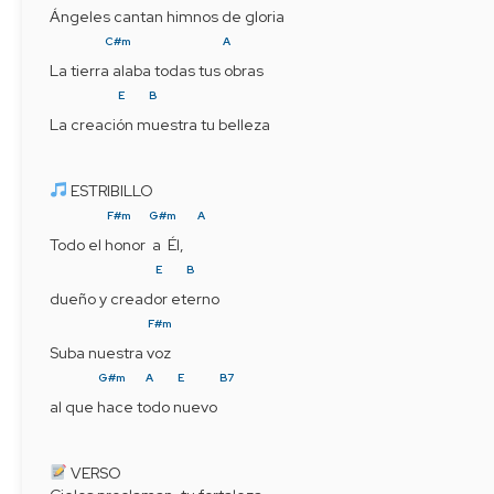
Ángeles cantan himnos de gloria
C#m
A
La tierra alaba todas tus obras
E
B
La creación muestra tu belleza
 ESTRIBILLO
F#m
G#m
A
Todo el honor  a  Él,
E
B
dueño y creador eterno
F#m
Suba nuestra voz
G#m
A
E
B7
al que hace todo nuevo    
 VERSO