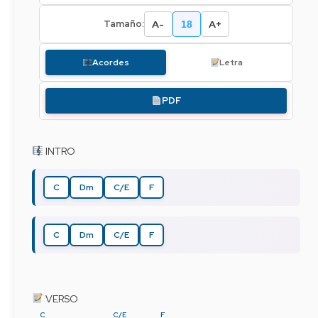
A-
A+
Tamaño:
18
Acordes
Letra
PDF
 INTRO
C
Dm
C/E
F
C
Dm
C/E
F
 VERSO
C
C/E
F