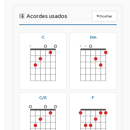
Acordes usados
Ocultar
C
Dm
x
x
x
C/E
F