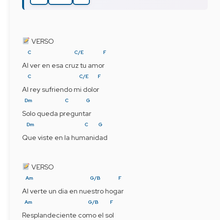
 VERSO
C
C/E
F
Al ver en esa cruz tu amor
C
C/E
F
Al rey sufriendo mi dolor
Dm
C
G
Solo queda preguntar
Dm
C
G
Que viste en la humanidad
 VERSO
Am
G/B
F
Al verte un dia en nuestro hogar
Am
G/B
F
Resplandeciente como el sol