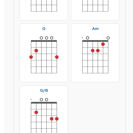
G
Am
x
G/B
x