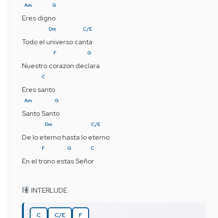
Am
G
Eres digno
Dm
C/E
Todo el universo canta
F
G
Nuestro corazon declara
C
Eres santo
Am
G
Santo Santo
Dm
C/E
De lo eterno hasta lo eterno
F
G
C
En el trono estas Señor
 INTERLUDE
C
C/E
F