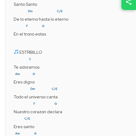
Santo Santo
Dm
C/E
De lo eterno hasta lo eterno
F
G
En el trono estas
 ESTRIBILLO
C
Te adoramos
Am
G
Eres digno
Dm
C/E
Todo el universo canta
F
G
Nuestro corazon declara
C/E
Eres santo
Am
G