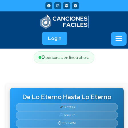
Login
0
personas en línea ahora
De Lo Eterno Hasta Lo Eterno
ECCOS
Tono: C
⏱ 132 BPM