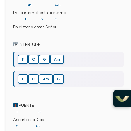
Dm
C/E
De lo eterno hasta lo eterno
F
G
C
En el trono estas Señor
 INTERLUDE
F
C
G
Am
F
C
Am
G
 PUENTE
F
C
Asombroso Dios
G
Am