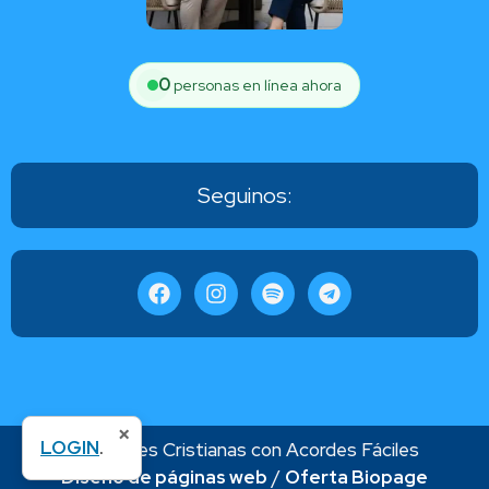
0
personas en línea ahora
Seguinos:
×
LOGIN
.
Canciones Cristianas con Acordes Fáciles
Diseño de páginas web
/
Oferta Biopage