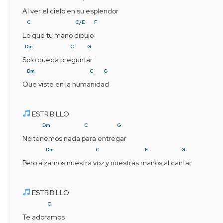
Al ver el cielo en su esplendor
C
C/E
F
Lo que tu mano dibujo
Dm
C
G
Solo queda preguntar
Dm
C
G
Que viste en la humanidad
 ESTRIBILLO
Dm
C
G
No tenemos nada para entregar
Dm
C
F
G
Pero alzamos nuestra voz y nuestras manos al cantar
 ESTRIBILLO
C
Te adoramos