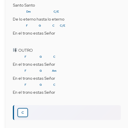
Santo Santo
Dm
C/E
De lo eterno hasta lo eterno
F
G
C
C/E
En el trono estas Señor    
 OUTRO
F
G
C
En el trono estas Señor
F
G
Am
En el trono estas Señor
F
G
C
En el trono estas Señor
C