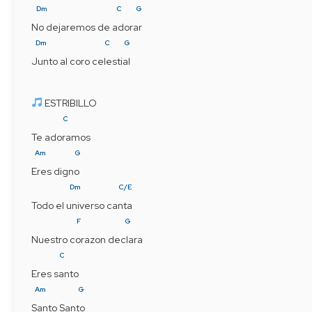
Dm
C
G
No dejaremos de adorar
Dm
C
G
Junto al coro celestial
 ESTRIBILLO
C
Te adoramos
Am
G
Eres digno
Dm
C/E
Todo el universo canta
F
G
Nuestro corazon declara
C
Eres santo
Am
G
Santo Santo