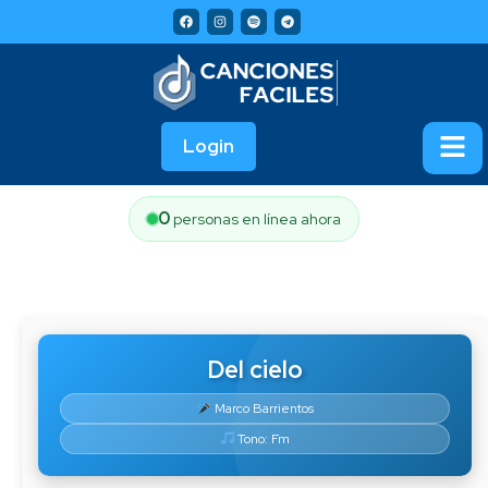
Login
0
personas en línea ahora
Del cielo
Marco Barrientos
Tono: Fm