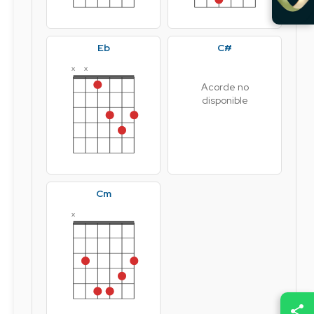
Eb
C#
x
x
Acorde no
disponible
Cm
x