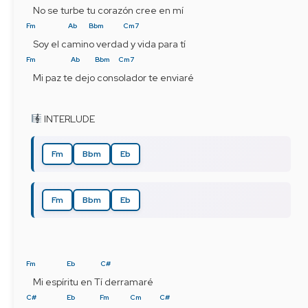
 No se turbe tu corazón cree en mí
Fm
Ab
Bbm
Cm7
 Soy el camino verdad y vida para tí
Fm
Ab
Bbm
Cm7
 Mi paz te dejo consolador te enviaré
 INTERLUDE
Fm
Bbm
Eb
Fm
Bbm
Eb
Fm
Eb
C#
 Mi espíritu en Tí derramaré
C#
Eb
Fm
Cm
C#