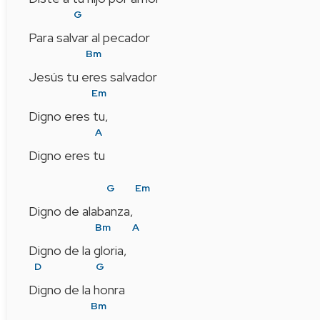
G
Para salvar al pecador
Bm
Jesús tu eres salvador
Em
Digno eres tu,
A
Digno eres tu
G
Em
Digno de alabanza,   
Bm
A
Digno de la gloria,   
D
G
Digno de la honra
Bm