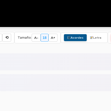
⟲
A-
A+
Tamaño:
18
Acordes
Letra