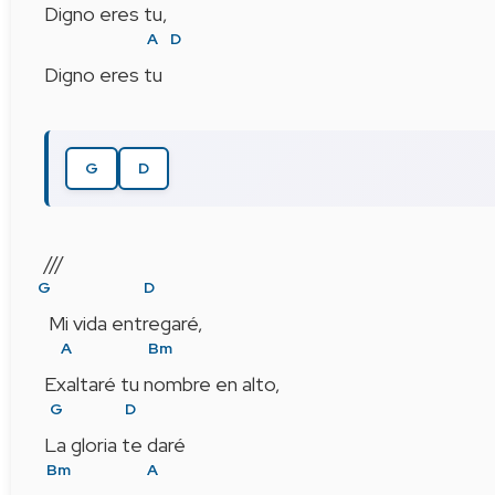
Digno eres tu,
A
D
Digno eres tu   
G
D
///
G
D
 Mi vida entregaré,
A
Bm
Exaltaré tu nombre en alto,
G
D
La gloria te daré
Bm
A