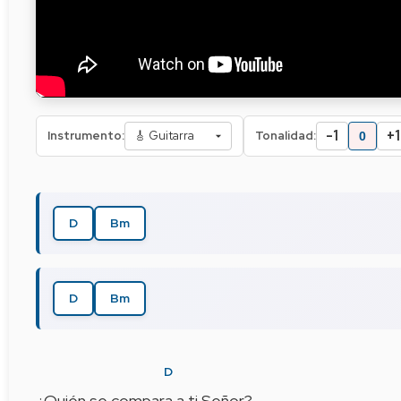
-1
+1
Instrumento:
Tonalidad:
0
D
Bm
D
Bm
D
¿Quién se compara a ti Señor?