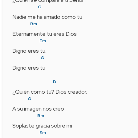
G
Nadie me ha amado como tu
Bm
Eternamente tu eres Dios
Em
Digno eres tu,
G
Digno eres tu
D
¿Quién como tu? Dios creador,
G
A su imagen nos creo
Bm
Soplaste gracia sobre mi
Em