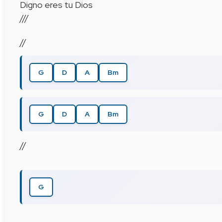
Digno eres tu Dios
///
//
G
D
A
Bm
G
D
A
Bm
//
G