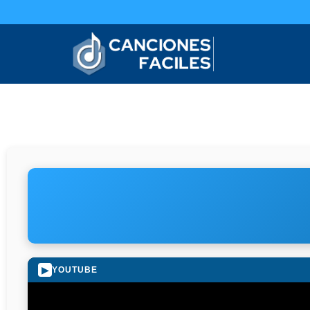
▶
YOUTUBE