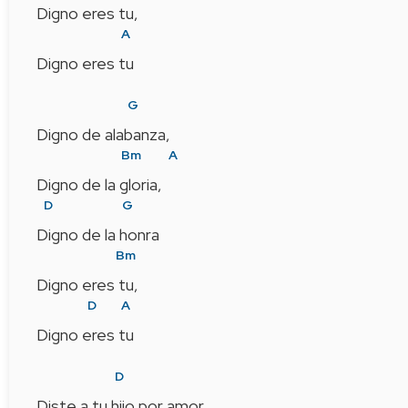
Digno eres tu,
A
Digno eres tu
G
Digno de alabanza,
Bm
A
Digno de la gloria,   
D
G
Digno de la honra
Bm
Digno eres tu,
D
A
Digno eres tu
D
Diste a tu hijo por amor