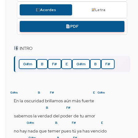
Acordes
Letra
PDF
 INTRO
G#m
B
F#
E
G#m
B
F#
G#m
B
F#
E
G#m
En la oscuridad brillamos aún más fuerte  
B
F#
sabemos la verdad del poder de tu amor
G#m
B
F#
E
no hay nada que temer pues tú ya has vencido
G#m
B
F#