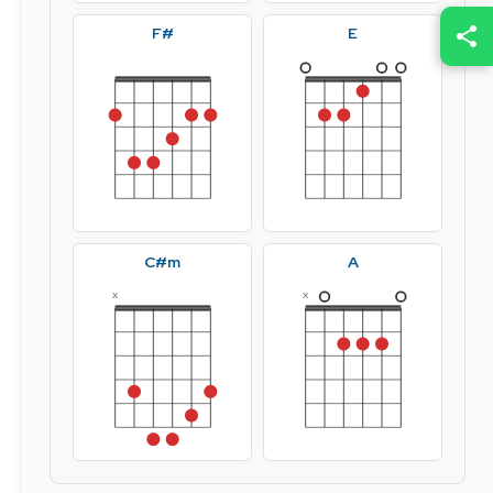
F#
E
C#m
A
x
x