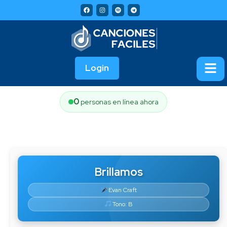
Login
0
personas en línea ahora
Brillamos
Evan Craft
Tono: B