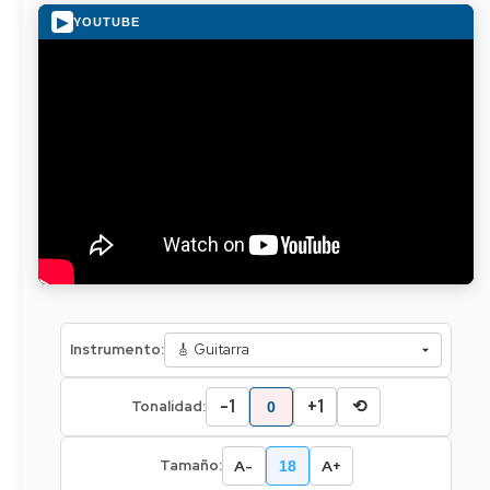
▶
YOUTUBE
Instrumento:
-1
+1
⟲
Tonalidad:
0
A-
A+
Tamaño:
18