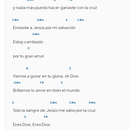
y nada más puedo hacer ganaste con la cruz
C#m
G#m
E
C#m
Enviaste a Jesús por mi salvación  
G#m
Estoy cambiado
E
por tu gran amor
B
E
Vamos a gozar en tu gloria, oh Dios
G#m
F#
E
Brillamos tu amor en todo el mundo
E
G#m
C#m
G#m
Solo la sangre de Jesús me salvo por la cruz
E
F#
Eres Dios, Eres Dios