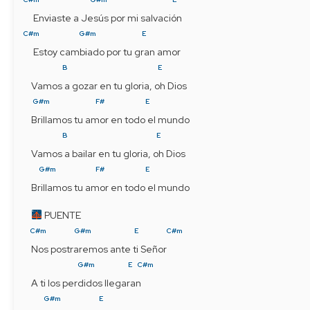
 Enviaste a Jesús por mi salvación
C#m
G#m
E
 Estoy cambiado por tu gran amor
B
E
Vamos a gozar en tu gloria, oh Dios
G#m
F#
E
Brillamos tu amor en todo el mundo
B
E
Vamos a bailar en tu gloria, oh Dios
G#m
F#
E
Brillamos tu amor en todo el mundo
 PUENTE
C#m
G#m
E
C#m
Nos postraremos ante ti Señor  
G#m
E
C#m
A ti los perdidos llegaran  
G#m
E