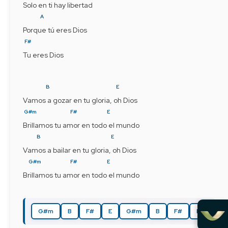
Solo en ti hay libertad
A
Porque tú eres Dios
F#
Tu eres Dios
B
E
Vamos a gozar en tu gloria, oh Dios
G#m
F#
E
Brillamos tu amor en todo el mundo
B
E
Vamos a bailar en tu gloria, oh Dios
G#m
F#
E
Brillamos tu amor en todo el mundo
G#m
B
F#
E
G#m
B
F#
E