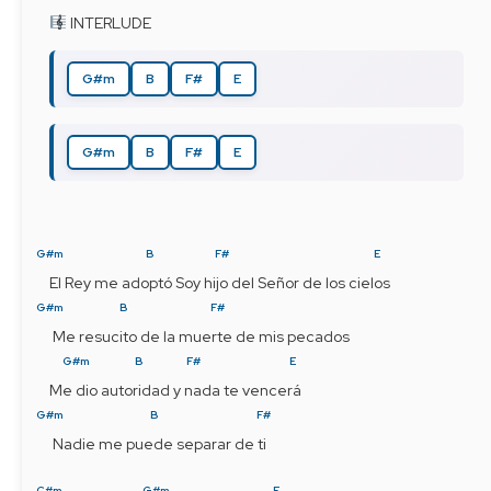
 INTERLUDE
G#m
B
F#
E
G#m
B
F#
E
G#m
B
F#
E
El Rey me adoptó Soy hijo del Señor de los cielos
G#m
B
F#
 Me resucito de la muerte de mis pecados
G#m
B
F#
E
Me dio autoridad y nada te vencerá
G#m
B
F#
 Nadie me puede separar de ti
C#m
G#m
E