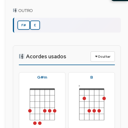
 OUTRO
F#
E
Acordes usados
Ocultar
G#m
B
x