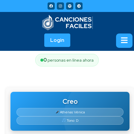
Login
0
personas en línea ahora
Creo
Athenas Vénica
Tono: D