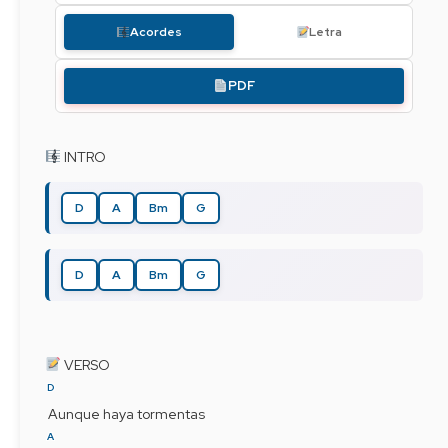
Acordes
Letra
PDF
 INTRO
D
A
Bm
G
D
A
Bm
G
 VERSO
D
 Aunque haya tormentas
A