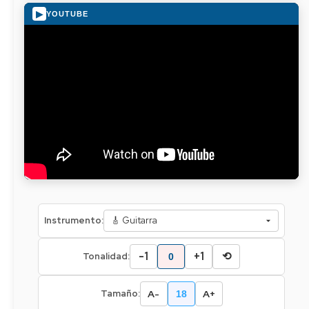
▶
YOUTUBE
Instrumento:
-1
+1
⟲
Tonalidad:
0
A-
A+
Tamaño:
18