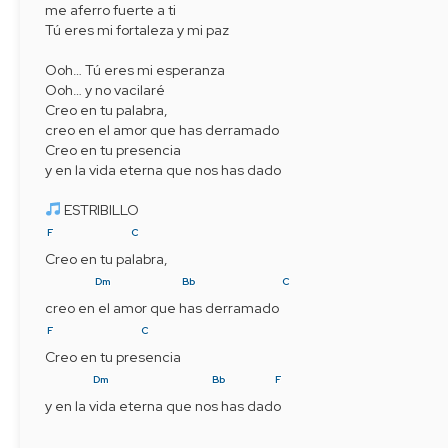
me aferro fuerte a ti
Tú eres mi fortaleza y mi paz
Ooh… Tú eres mi esperanza
Ooh… y no vacilaré
Creo en tu palabra,
creo en el amor que has derramado
Creo en tu presencia
y en la vida eterna que nos has dado
 ESTRIBILLO
F
C
Creo en tu palabra,
Dm
Bb
C
creo en el amor que has derramado   
F
C
Creo en tu presencia
Dm
Bb
F
y en la vida eterna que nos has dado