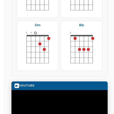
Dm
Bb
x
x
x
▶
YOUTUBE