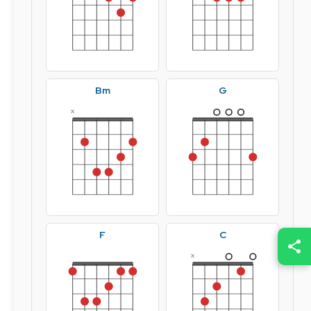
Bm
G
x
F
C
x