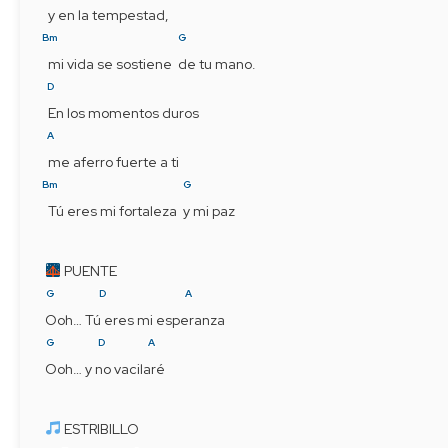
 y en la tempestad,
Bm
G
 mi vida se sostiene  de tu mano.
D
 En los momentos duros
A
 me aferro fuerte a ti
Bm
G
 Tú eres mi fortaleza  y mi paz
 PUENTE
G
D
A
Ooh… Tú eres mi esperanza
G
D
A
Ooh… y no vacilaré
 ESTRIBILLO