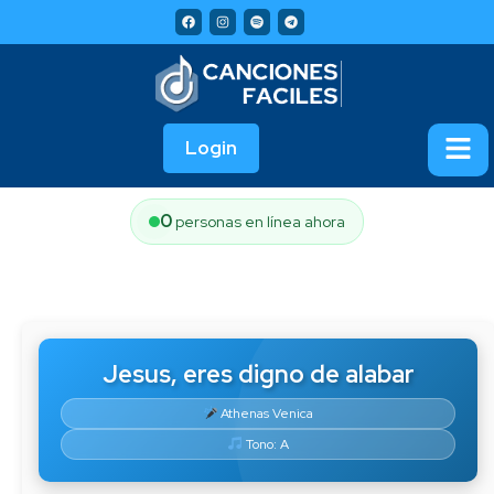
Login
0
personas en línea ahora
Jesus, eres digno de alabar
Athenas Venica
Tono: A