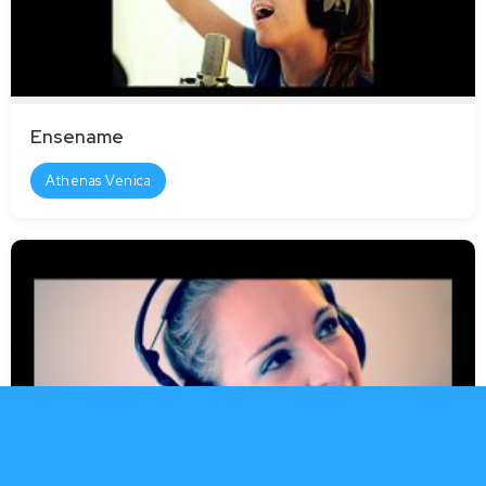
Ensename
Athenas Venica