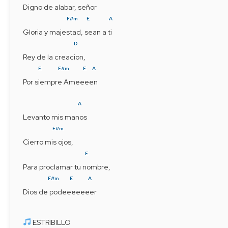
Digno de alabar, señor
F#m
E
A
Gloria y majestad, sean a ti
D
Rey de la creacion,
E
F#m
E
A
Por siempre Ameeeen
A
Levanto mis manos
F#m
Cierro mis ojos,
E
Para proclamar tu nombre,
F#m
E
A
Dios de podeeeeeeer
 ESTRIBILLO