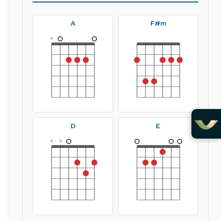
A
F#m
x
D
E
x
x