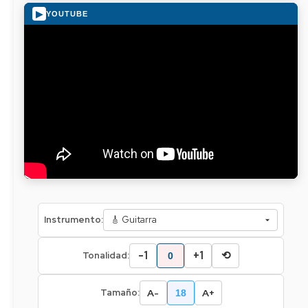
▶
YOUTUBE
Instrumento:
-1
+1
⟲
Tonalidad:
0
A-
A+
Tamaño:
18