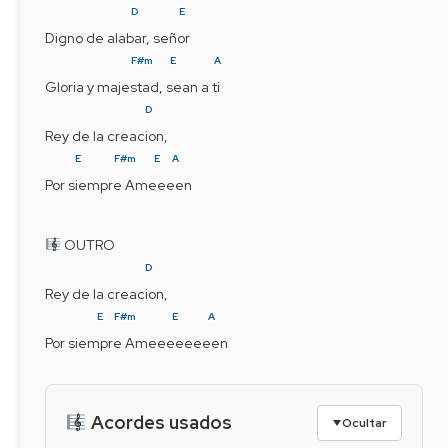
D
E
Digno de alabar, señor
F#m
E
A
Gloria y majestad, sean a ti
D
Rey de la creacion,
E
F#m
E
A
Por siempre Ameeeen
 OUTRO
D
Rey de la creacion,
E
F#m
E
A
Por siempre Ameeeeeeeen
Acordes usados
Ocultar